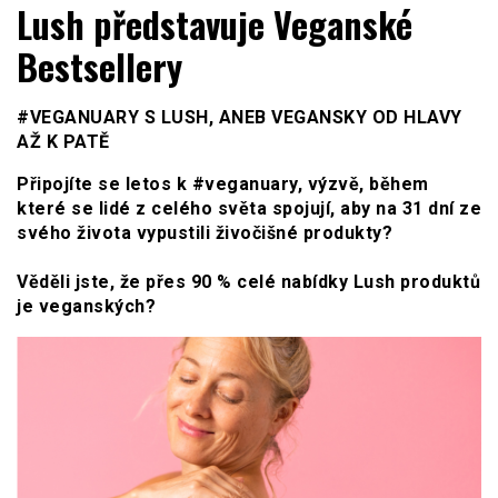
WOMENHOUSE.cz
Lush představuje Veganské
Bestsellery
#VEGANUARY S LUSH, ANEB VEGANSKY OD HLAVY
AŽ K PATĚ
Připojíte se letos k #veganuary, výzvě, během
které se lidé z celého světa spojují, aby na 31 dní ze
svého života vypustili živočišné produkty?
Věděli jste, že přes 90 % celé nabídky Lush produktů
je veganských?