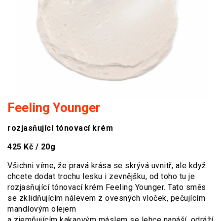
Feeling Younger
rozjasňující tónovací krém
425 Kč / 20g
Všichni víme, že pravá krása se skrývá uvnitř, ale když
chcete dodat trochu lesku i zevnějšku, od toho tu je
rozjasňující tónovací krém Feeling Younger. Tato směs
se zklidňujícím nálevem z ovesných vloček, pečujícím
mandlovým olejem
a zjemňujícím kakaovým máslem se lehce nanáší, odráží