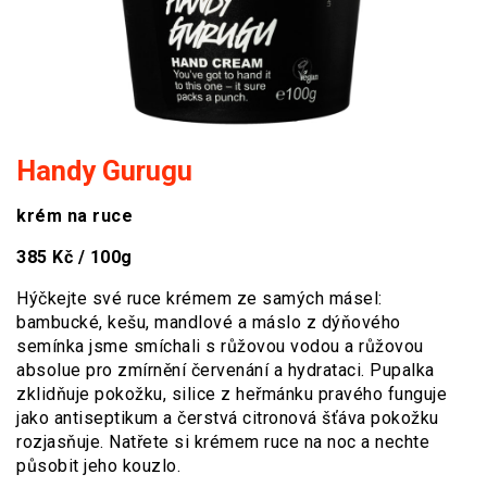
Handy Gurugu
krém na ruce
385 Kč / 100g
Hýčkejte své ruce krémem ze samých másel:
bambucké, kešu, mandlové a máslo z dýňového
semínka jsme smíchali s růžovou vodou a růžovou
absolue pro zmírnění červenání a hydrataci. Pupalka
zklidňuje pokožku, silice z heřmánku pravého funguje
jako antiseptikum a čerstvá citronová šťáva pokožku
rozjasňuje. Natřete si krémem ruce na noc a nechte
působit jeho kouzlo.