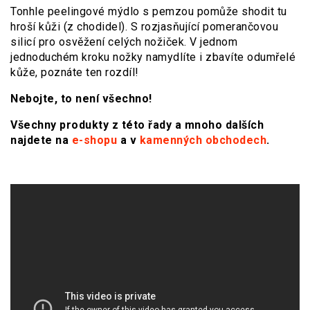
Tonhle peelingové mýdlo s pemzou pomůže shodit tu
hroší kůži (z chodidel). S rozjasňující pomerančovou
silicí pro osvěžení celých nožiček. V jednom
jednoduchém kroku nožky namydlíte i zbavíte odumřelé
kůže, poznáte ten rozdíl!
Nebojte, to není všechno!
Všechny produkty z této řady a mnoho dalších
najdete na
e-shopu
a v
kamenných obchodech
.