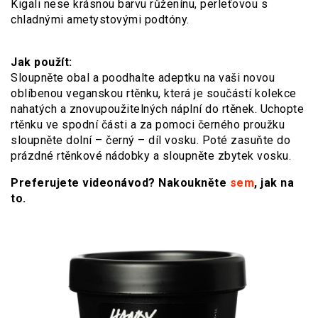
Kigali nese krásnou barvu růženínu, perleťovou s
chladnými ametystovými podtóny.
Jak použít:
Sloupněte obal a poodhalte adeptku na vaši novou
oblíbenou veganskou rtěnku, která je součástí kolekce
nahatých a znovupoužitelných náplní do rtěnek. Uchopte
rtěnku ve spodní části a za pomoci černého proužku
sloupněte dolní – černý – díl vosku. Poté zasuňte do
prázdné rtěnkové nádobky a sloupněte zbytek vosku.
Preferujete videonávod? Nakoukněte
sem
, jak na
to.