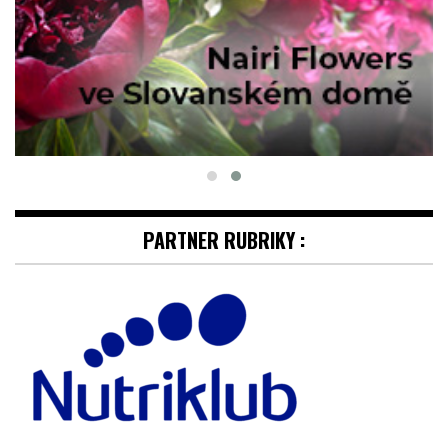
PARTNER RUBRIKY :
MAMINKY
PODNIKÁNÍ NA MATEŘSKÉ: JAK SI
ZORGANIZOVAT PRÁCI, ABY NEZABÍRALA
CELÝ DEN?