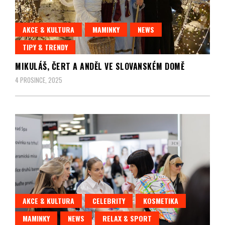
AKCE & KULTURA
MAMINKY
NEWS
TIPY & TRENDY
MIKULÁŠ, ČERT A ANDĚL VE SLOVANSKÉM DOMĚ
4 PROSINCE, 2025
AKCE & KULTURA
CELEBRITY
KOSMETIKA
MAMINKY
NEWS
RELAX & SPORT