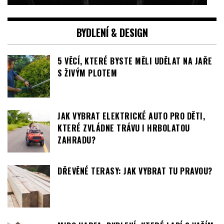
5 VĚCÍ, KTERÉ BYSTE MĚLI UDĚLAT NA JAŘE
S ŽIVÝM PLOTEM
JAK VYBRAT ELEKTRICKÉ AUTO PRO DĚTI,
KTERÉ ZVLÁDNE TRÁVU I HRBOLATOU
ZAHRADU?
DŘEVĚNÉ TERASY: JAK VYBRAT TU PRAVOU?
MIDO HARFA: BYDLENÍ, KTERÉ LADÍ S VAŠÍM
TEMPEM