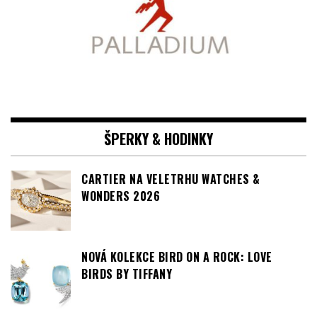
ŠPERKY & HODINKY
CARTIER NA VELETRHU WATCHES &
WONDERS 2026
NOVÁ KOLEKCE BIRD ON A ROCK: LOVE
BIRDS BY TIFFANY
OD TIFFANYHO, S LÁSKOU: VALENTÝN, KTERÝ
SE TŘPYTÍ VÍC NEŽ SLOVA