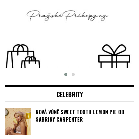
CELEBRITY
NOVÁ VŮNĚ SWEET TOOTH LEMON PIE OD
SABRINY CARPENTER
FILM TONY ZAMÍŘÍ DO ČESKÝCH KIN JIŽ V
ZÁŘÍ