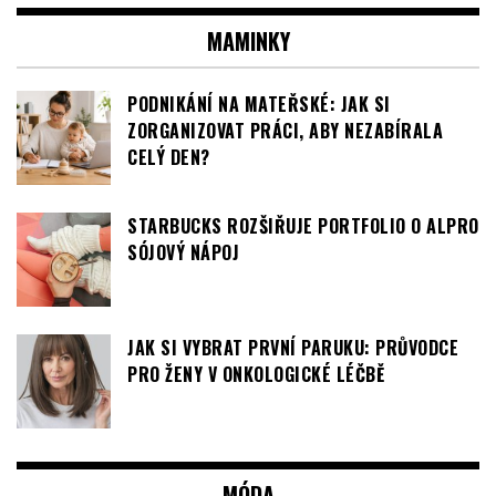
STARBUCKS ROZŠIŘUJE PORTFOLIO O ALPRO
SÓJOVÝ NÁPOJ
JAK SI VYBRAT PRVNÍ PARUKU: PRŮVODCE
PRO ŽENY V ONKOLOGICKÉ LÉČBĚ
MÓDA
JAK SE OBLÉCT, POKUD PRACUJETE
V NEMOCNICI? PRAVIDLA JSOU CELKEM
JASNÁ