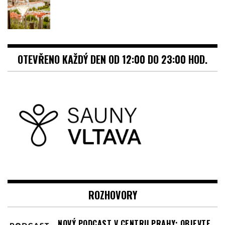
OTEVŘENO KAŽDÝ DEN OD 12:00 DO 23:00 HOD.
ROZHOVORY
NOVÝ PODCAST V CENTRU PRAHY: OBJEVTE
TO NEJZAJÍMAVĚJŠÍ ZE SRDCE METROPOLE!