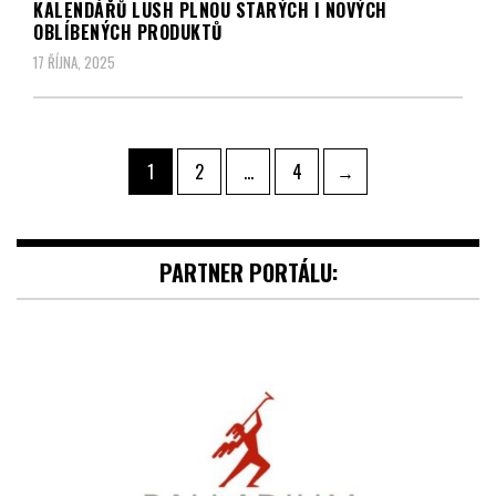
KALENDÁŘŮ LUSH PLNOU STARÝCH I NOVÝCH
OBLÍBENÝCH PRODUKTŮ
17 ŘÍJNA, 2025
Navigace
Page
Page
Page
1
2
…
4
→
pro
příspěvky
PARTNER PORTÁLU: