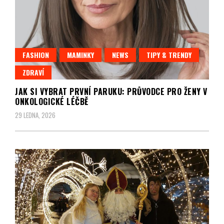
FASHION
MAMINKY
NEWS
TIPY & TRENDY
ZDRAVÍ
JAK SI VYBRAT PRVNÍ PARUKU: PRŮVODCE PRO ŽENY V
ONKOLOGICKÉ LÉČBĚ
29 LEDNA, 2026