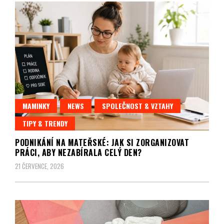
WOMENHOUSE.cz
MAMINKY
NEWS
SPOLEČNOST & VZTAHY
TIPY & TRENDY
PODNIKÁNÍ NA MATEŘSKÉ: JAK SI ZORGANIZOVAT
PRÁCI, ABY NEZABÍRALA CELÝ DEN?
21 ČERVENCE, 2026