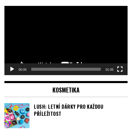
00:00
01:05
KOSMETIKA
LUSH: LETNÍ DÁRKY PRO KAŽDOU
PŘÍLEŽITOST
STÁLE BĚŽÍ KAMPAŇ PANTENE SILNÁ A
KRÁSNÁ NA POMOC ONKOPACIENTKÁM