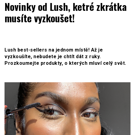
WOMENHOUSE.cz
Novinky od Lush, ketré zkrátka
musíte vyzkoušet!
Lush best-sellers na jednom místě! Až je
vyzkoušíte, nebudete je chtít dát z ruky.
Prozkoumejte produkty, o kterých mluví celý svět.