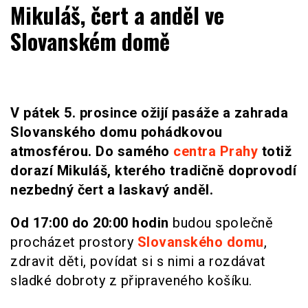
WOMENHOUSE.cz
Mikuláš, čert a anděl ve
Slovanském domě
V pátek 5. prosince ožijí pasáže a zahrada
Slovanského domu pohádkovou
atmosférou. Do samého
centra Prahy
totiž
dorazí Mikuláš, kterého tradičně doprovodí
nezbedný čert a laskavý anděl.
Od
17:00 do 20:00 hodin
budou společně
procházet prostory
Slovanského domu
,
zdravit děti, povídat si s nimi a rozdávat
sladké dobroty z připraveného košíku.