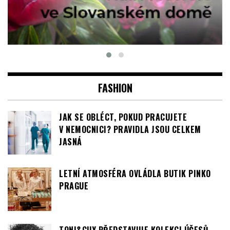
FASHION
JAK SE OBLÉCT, POKUD PRACUJETE
V NEMOCNICI? PRAVIDLA JSOU CELKEM
JASNÁ
LETNÍ ATMOSFÉRA OVLÁDLA BUTIK PINKO
PRAGUE
TONI&GUY PŘEDSTAVUJE KOLEKCI ÚČESŮ –
TOUCH OF DARKNESS