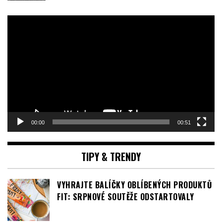
00:00
00:51
TIPY & TRENDY
VYHRAJTE BALÍČKY OBLÍBENÝCH PRODUKTŮ
FIT: SRPNOVÉ SOUTĚŽE ODSTARTOVALY
NOVÁ VŮNĚ SWEET TOOTH LEMON PIE OD
SABRINY CARPENTER