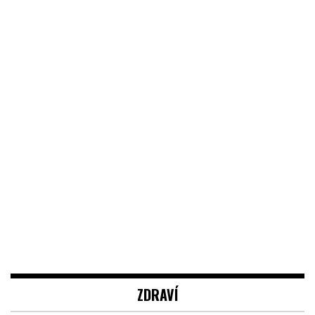
ZDRAVÍ
JAK SE OBLÉCT, POKUD PRACUJETE
V NEMOCNICI? PRAVIDLA JSOU CELKEM