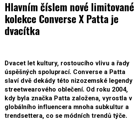
WOMENHOUSE.cz
Hlavním číslem nové limitované
kolekce Converse X Patta je
dvacítka
Dvacet let kultury, rostoucího vlivu a řady
úspěšných spoluprací. Converse a Patta
slaví dvě dekády této nizozemské legendy
streetwearového oblečení. Od roku 2004,
kdy byla značka Patta založena, vyrostla v
globálního influencera mnoha subkultur a
trendsettera, co se módních trendů týče.