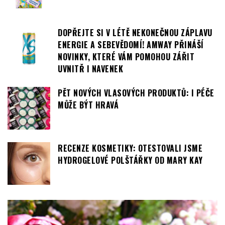
DOPŘEJTE SI V LÉTĚ NEKONEČNOU ZÁPLAVU
ENERGIE A SEBEVĚDOMÍ! AMWAY PŘINÁŠÍ
NOVINKY, KTERÉ VÁM POMOHOU ZÁŘIT
UVNITŘ I NAVENEK
PĚT NOVÝCH VLASOVÝCH PRODUKTŮ: I PÉČE
MŮŽE BÝT HRAVÁ
RECENZE KOSMETIKY: OTESTOVALI JSME
HYDROGELOVÉ POLŠTÁŘKY OD MARY KAY