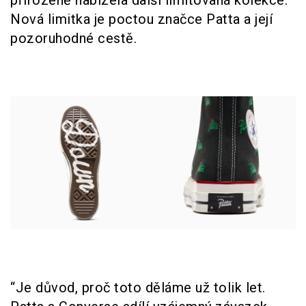
přirozeně nabízela další limitovaná kolekce.
Nová limitka je poctou značce Patta a její
pozoruhodné cestě.
“Je důvod, proč toto děláme už tolik let.