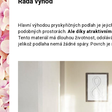
Řada výhod
Hlavní výhodou pryskyřičných podlah je jejic
podobných prostorách.
Ale díky atraktivní
Tento materiál má dlouhou životnost, odoláv
jelikož podlaha nemá žádné spáry. Povrch je 