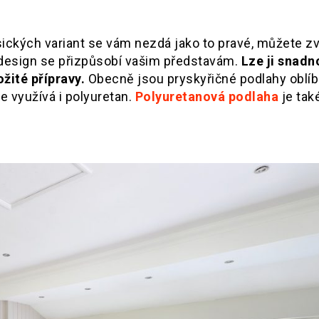
sických variant se vám nezdá jako to pravé, můžete zv
ž design se přizpůsobí vašim představám.
Lze ji snadn
ožité přípravy.
Obecně jsou pryskyřičné podlahy oblíb
e využívá i polyuretan.
Polyuretanová podlaha
je tak