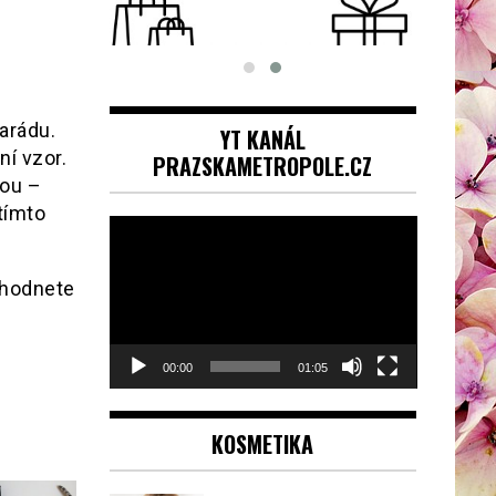
YT KANÁL
arádu.
PRAZSKAMETROPOLE.CZ
ní vzor.
dou –
Video
 tímto
přehrávač
zhodnete
00:00
01:05
KOSMETIKA
PEČUJTE O SVOU PLEŤ S