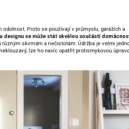
h odolnost. Proto se používají v průmyslu, garážích a
mu designu se může stát skvělou součástí domácnost
á různým skvrnám a nečistotám. Údržba je velmi jedn
neklouzavý, lze ho navíc opatřit protismykovou úprav