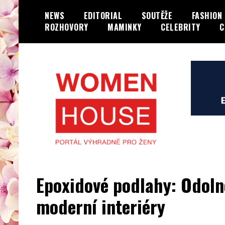
Skip
NEWS
EDITORIAL
SOUTĚŽE
FASHION
to
ROZHOVORY
MAMINKY
CELEBRITY
C
content
Portál výhradně jen pro ženy…
WOMENHOUSE.cz
Epoxidové podlahy: Odolno
moderní interiéry