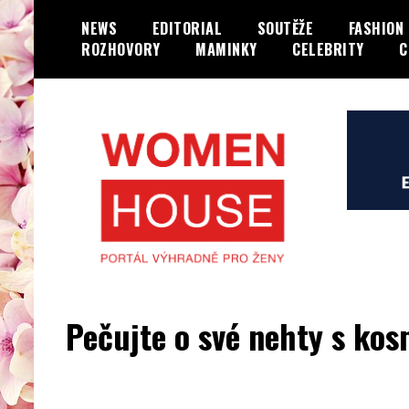
Skip
NEWS
EDITORIAL
SOUTĚŽE
FASHION
to
ROZHOVORY
MAMINKY
CELEBRITY
C
content
Portál výhradně jen pro ženy…
WOMENHOUSE.cz
Pečujte o své nehty s ko