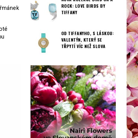
ROCK: LOVE BIRDS BY
heřmánek
TIFFANY
oté
OD TIFFANYHO, S LÁSKOU:
ou
VALENTÝN, KTERÝ SE
TŘPYTÍ VÍC NEŽ SLOVA