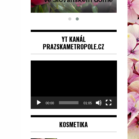
YT KANÁL
PRAZSKAMETROPOLE.CZ
Video
přehrávač
00:00
01:05
KOSMETIKA