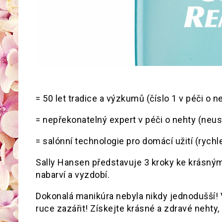
= 50 let tradice a výzkumů (číslo 1 v péči o n
= nepřekonatelný expert v péči o nehty (neustá
= salónní technologie pro domácí užití (rychl
Sally Hansen představuje 3 kroky ke krásným
nabarví a vyzdobí.
Dokonalá manikúra nebyla nikdy jednodušší! 
ruce zazářit! Získejte krásné a zdravé nehty,