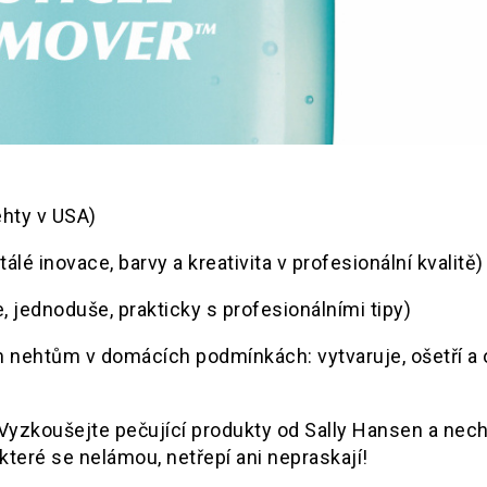
ehty v USA)
lé inovace, barvy a kreativita v profesionální kvalitě)
e, jednoduše, prakticky s profesionálními tipy)
 nehtům v domácích podmínkách: vytvaruje, ošetří a 
Vyzkoušejte pečující produkty od Sally Hansen a nec
 které se nelámou, netřepí ani nepraskají!