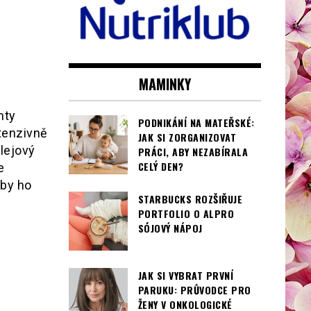
MAMINKY
hty
PODNIKÁNÍ NA MATEŘSKÉ:
ntenzivně
JAK SI ZORGANIZOVAT
lejový
PRÁCI, ABY NEZABÍRALA
CELÝ DEN?
e
yby ho
STARBUCKS ROZŠIŘUJE
PORTFOLIO O ALPRO
SÓJOVÝ NÁPOJ
JAK SI VYBRAT PRVNÍ
PARUKU: PRŮVODCE PRO
ŽENY V ONKOLOGICKÉ