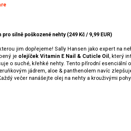
are
pro silně poškozené nehty (249 Kč / 9,99 EUR)
 kterou jim dopřejeme! Sally Hansen jako expert na ne
íbený je
olejíček Vitamin E Nail & Cuticle Oil
, který i
je o suché, křehké nehty. Tento přírodní esenciální o
meruňkovým jádrem, aloe & panthenolem navíc zlepšuj
 Každý večer nanášejte olej na nehty a krouživými poh