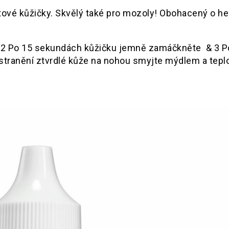
htové kůžičky. Skvělý také pro mozoly! Obohacený o 
ění a zjemnění.
& 2 Po 15 sekundách kůžičku jemně zamáčkněte & 3 P
stranění ztvrdlé kůže na nohou smyjte mýdlem a tepl