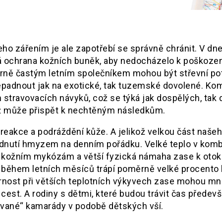
eho zářením je ale zapotřebí se správně chránit. V dn
á ochrana kožních buněk, aby nedocházelo k poškozen
ně častým letním společníkem mohou být střevní potí
epadnout jak na exotické, tak tuzemské dovolené. Ko
ravovacích návyků, což se týká jak dospělých, tak d
což může přispět k nechtěným následkům.
reakce a podráždění kůže. A jelikož velkou část naše
bodnutí hmyzem na denním pořádku. Velké teplo v komb
 kožním mykózám a větší fyzická námaha zase k oto
 během letních měsíců trápí poměrně velké procento l
trnost při větších teplotních výkyvech zase mohou 
 cest. A rodiny s dětmi, které budou trávit čas předev
ezvané“ kamarády v podobě dětských vší.