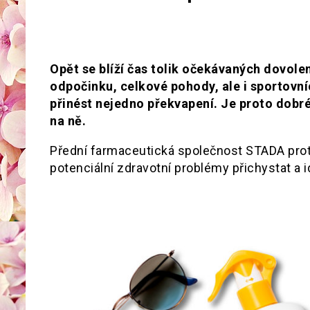
Opět se blíží čas tolik očekávaných dovole
odpočinku, celkové pohody, ale i sportovn
přinést nejedno překvapení. Je proto dobré
na ně.
Přední farmaceutická společnost STADA proto
potenciální zdravotní problémy přichystat a i