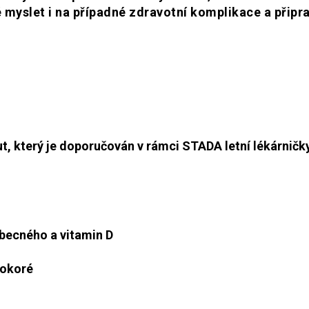
 myslet i na případné zdravotní komplikace a připra
ut, který je doporučován v rámci STADA letní lékárničk
obecného a vitamin D
lokoré