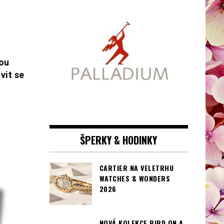
hou
vit se
ŠPERKY & HODINKY
CARTIER NA VELETRHU
WATCHES & WONDERS
2026
NOVÁ KOLEKCE BIRD ON A