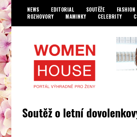
Skip
NEWS
EDITORIAL
SOUTĚŽE
FASHION
to
ROZHOVORY
MAMINKY
CELEBRITY
C
content
Portál výhradně jen pro ženy…
WOMENHOUSE.cz
Soutěž o letní dovolenko