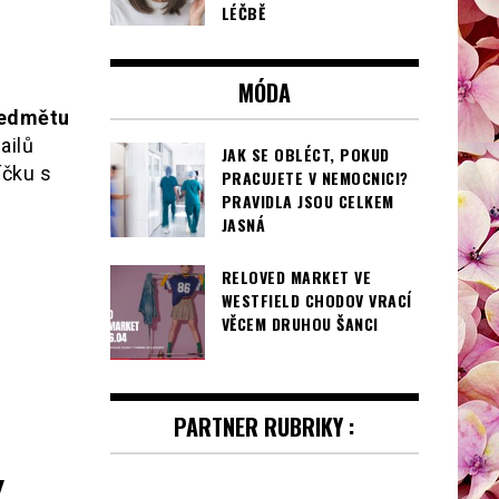
LÉČBĚ
MÓDA
ředmětu
ailů
JAK SE OBLÉCT, POKUD
íčku s
PRACUJETE V NEMOCNICI?
PRAVIDLA JSOU CELKEM
JASNÁ
RELOVED MARKET VE
WESTFIELD CHODOV VRACÍ
VĚCEM DRUHOU ŠANCI
PARTNER RUBRIKY :
y