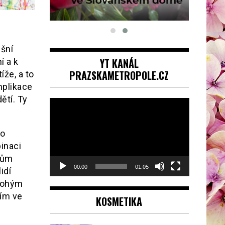
ešní
YT KANÁL
í a k
PRAZSKAMETROPOLE.CZ
že, a to
mplikace
ětí. Ty
Video
přehrávač
ho
inaci
kům
00:00
01:05
idí
mnohým
ším ve
KOSMETIKA