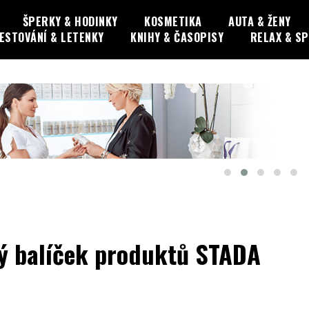
ŠPERKY & HODINKY
KOSMETIKA
AUTA & ŽENY
ESTOVÁNÍ & LETENKY
KNIHY & ČASOPISY
RELAX & S
vý balíček produktů STADA