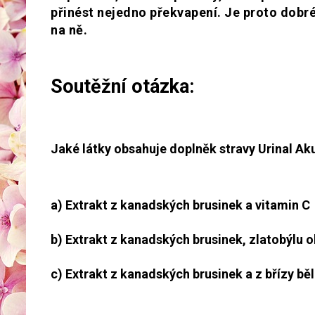
přinést nejedno překvapení. Je proto dobré
na ně.
Soutěžní otázka:
Jaké látky obsahuje doplněk stravy Urinal Ak
a) Extrakt z kanadských brusinek a vitamin C
b) Extrakt z kanadských brusinek, zlatobýlu 
c) Extrakt z kanadských brusinek a z břízy bě