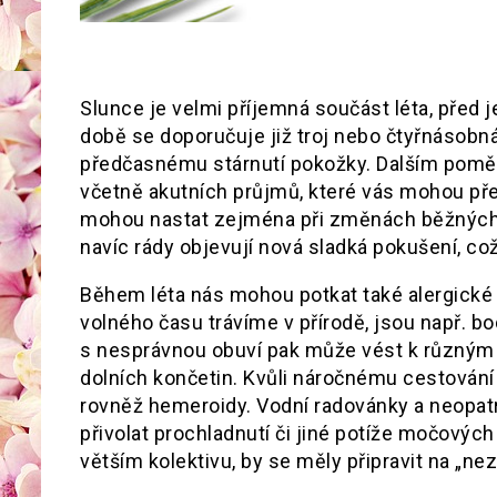
Slunce je velmi příjemná součást léta, před j
době se doporučuje již troj nebo čtyřnásobn
předčasnému stárnutí pokožky. Dalším poměr
včetně akutních průjmů, které vás mohou př
mohou nastat zejména při změnách běžných st
navíc rády objevují nová sladká pokušení, 
Během léta nás mohou potkat také alergické 
volného času trávíme v přírodě, jsou např. 
s nesprávnou obuví pak může vést k různým
dolních končetin. Kvůli náročnému cestování
rovněž hemeroidy. Vodní radovánky a neopa
přivolat prochladnutí či jiné potíže močových
větším kolektivu, by se měly připravit na „n