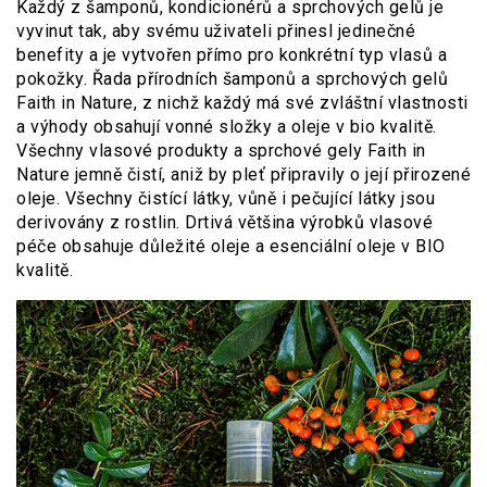
Každý z šamponů, kondicionérů a sprchových gelů je
vyvinut tak, aby svému uživateli přinesl jedinečné
benefity a je vytvořen přímo pro konkrétní typ vlasů a
pokožky. Řada přírodních šamponů a sprchových gelů
Faith in Nature, z nichž každý má své zvláštní vlastnosti
a výhody obsahují vonné složky a oleje v bio kvalitě.
Všechny vlasové produkty a sprchové gely Faith in
Nature jemně čistí, aniž by pleť připravily o její přirozené
oleje. Všechny čistící látky, vůně i pečující látky jsou
derivovány z rostlin. Drtivá většina výrobků vlasové
péče obsahuje důležité oleje a esenciální oleje v BIO
kvalitě.