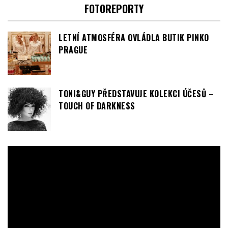
TONI&GUY PŘEDSTAVUJE KOLEKCI ÚČESŮ –
TOUCH OF DARKNESS
Video
přehrávač
00:00
00:51
TIPY & TRENDY