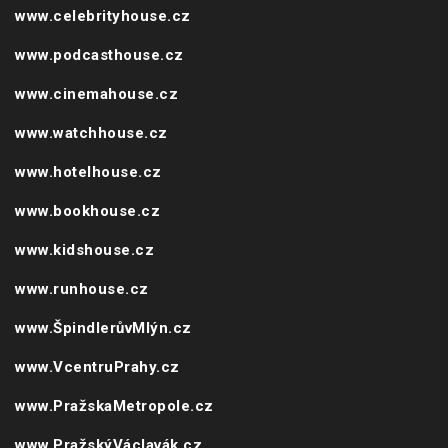
www.hotelhouse.cz
www.bookhouse.cz
www.kidshouse.cz
www.runhouse.cz
www.ŠpindlerůvMlýn.cz
www.VcentruPrahy.cz
www.PražskaMetropole.cz
www.PražskýVáclavák.cz
PORTÁLY HMG :
www.PražskáPařížská.cz
www.onlyfashion.cz