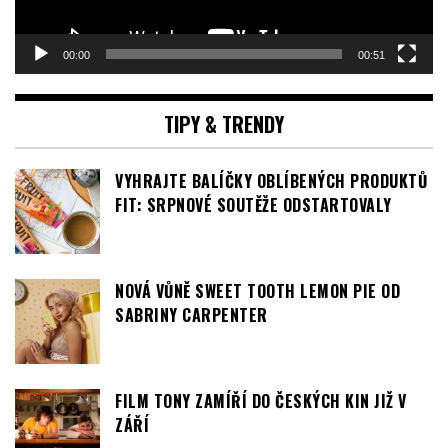
VYHRAJTE BALÍČKY OBLÍBENÝCH PRODUKTŮ
FIT: SRPNOVÉ SOUTĚŽE ODSTARTOVALY
NOVÁ VŮNĚ SWEET TOOTH LEMON PIE OD
SABRINY CARPENTER
FILM TONY ZAMÍŘÍ DO ČESKÝCH KIN JIŽ V
ZÁŘÍ
PODNIKÁNÍ NA MATEŘSKÉ: JAK SI
ZORGANIZOVAT PRÁCI, ABY NEZABÍRALA
CELÝ DEN?