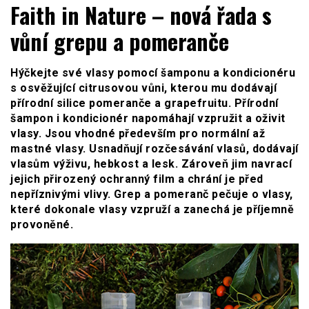
WOMENHOUSE.cz
Faith in Nature – nová řada s
vůní grepu a pomeranče
Hýčkejte své vlasy pomocí šamponu a kondicionéru
s osvěžující citrusovou vůni, kterou mu dodávají
přírodní silice pomeranče a grapefruitu. Přírodní
šampon i kondicionér napomáhají vzpružit a oživit
vlasy. Jsou vhodné především pro normální až
mastné vlasy. Usnadňují rozčesávání vlasů, dodávají
vlasům výživu, hebkost a lesk. Zároveň jim navrací
jejich přirozený ochranný film a chrání je před
nepříznivými vlivy. Grep a pomeranč pečuje o vlasy,
které dokonale vlasy vzpruží a zanechá je příjemně
provoněné.