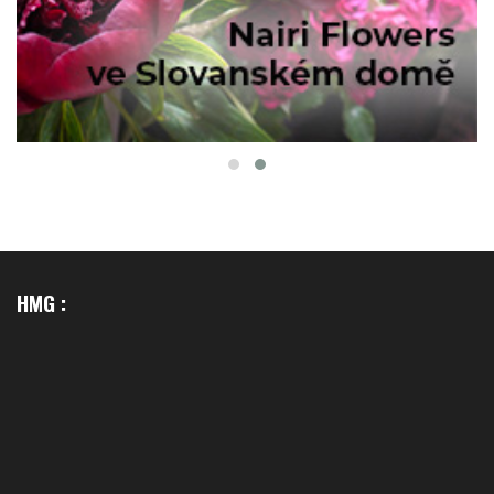
HMG :
Kontakt
Redakce
Medialní skupina HMG