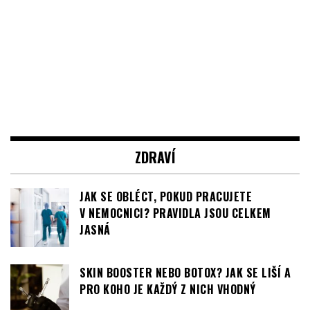
ZDRAVÍ
JAK SE OBLÉCT, POKUD PRACUJETE
V NEMOCNICI? PRAVIDLA JSOU CELKEM
JASNÁ
SKIN BOOSTER NEBO BOTOX? JAK SE LIŠÍ A
PRO KOHO JE KAŽDÝ Z NICH VHODNÝ
KARPÁLNÍ TUNEL JE ZNÁMÝ PROBLÉM. JAK
SE MU VYVAROVAT A CO NA NĚJ PLATÍ?