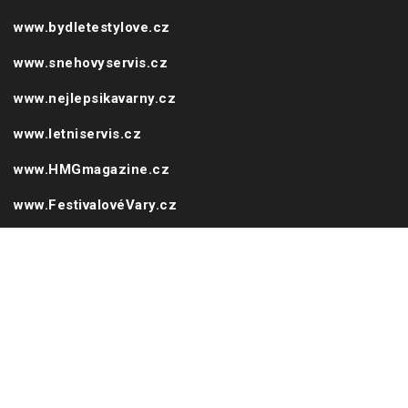
www.letniservis.cz
www.HMGmagazine.cz
www.FestivalovéVary.cz
www.Vinohradska.cz
www.PražskéLetiště.cz
www.PražskýHrad.cz
PARTNEŘI HMG :