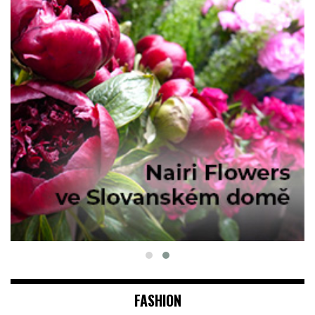
FASHION
JAK SE OBLÉCT, POKUD PRACUJETE
V NEMOCNICI? PRAVIDLA JSOU CELKEM
JASNÁ