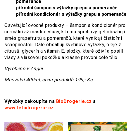
pomeranče
přírodní šampon s výtažky grepu a pomeranče
přírodní kondicionér s výtažky grepu a pomeranče
Osvěžující ovocné produkty – šampon a kondicionér pro
normální až mastné vlasy, k tomu sprchový gel obsahují
směs grapefruitů a pomerančů, které vynikají čistícími
schopnostmi. Dále obsahují květinové výtažky, oleje z
citrusů, glycerín a vitamín E, složky, které oživí a posílí
vlasy a vlasovou pokožku a krásně provoní celé tělo.
Vyrobeno v Anglii
.
Množství 400ml, cena produktů 199,- Kč.
Výrobky zakoupíte na
BioDrogerie.cz
a
www.tetadrogerie.cz
.