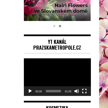
YT KANÁL
PRAZSKAMETROPOLE.CZ
Video
přehrávač
00:00
01:05
KOSMETIKA