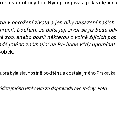
es dva miliony lidí. Nyní prospívá a je k vidění n
la v ohrožení života a jen díky nasazení našich
ránit. Doufám, že další její život se již bude odv
é zoo, anebo posílí některou z volně žijících pop
dě jméno začínající na Pr- bude vždy upomínat n
Bobek.
láděti jméno Prskavka za doprovodu své rodiny. Foto