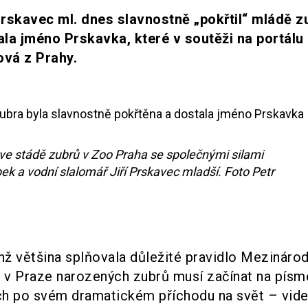
 Prskavec ml. dnes slavnostně „pokřtil“ mládě z
la jméno Prskavka, které v soutěži na portálu
ová z Prahy.
ve stádě zubrů v Zoo Praha se společnými silami
bek a vodní slalomář Jiří Prskavec mladší. Foto Petr
hž většina splňovala důležité pravidlo Mezinárod
 v Praze narozených zubrů musí začínat na písm
ích po svém dramatickém příchodu na svět – video