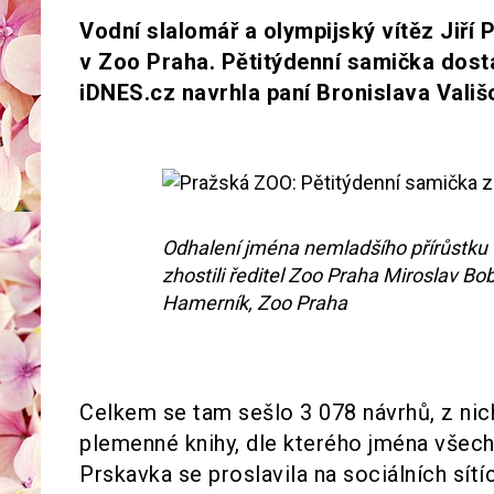
Vodní slalomář a olympijský vítěz Jiří
v Zoo Praha. Pětitýdenní samička dosta
iDNES.cz navrhla paní Bronislava Vališ
Odhalení jména nemladšího přírůstku 
zhostili ředitel Zoo Praha Miroslav Bo
Hamerník, Zoo Praha
Celkem se tam sešlo 3 078 návrhů, z nic
plemenné knihy, dle kterého jména všech
Prskavka se proslavila na sociálních sít