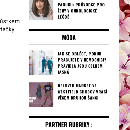
PARUKU: PRŮVODCE PRO
ŽENY V ONKOLOGICKÉ
LÉČBĚ
írůstkem
odačky
MÓDA
JAK SE OBLÉCT, POKUD
PRACUJETE V NEMOCNICI?
PRAVIDLA JSOU CELKEM
JASNÁ
RELOVED MARKET VE
WESTFIELD CHODOV VRACÍ
VĚCEM DRUHOU ŠANCI
PARTNER RUBRIKY :