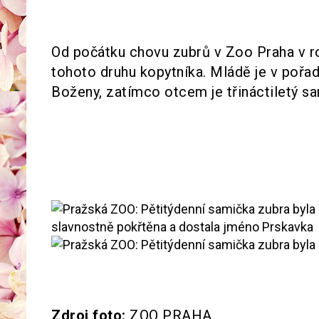
Od počátku chovu zubrů v Zoo Praha v r
tohoto druhu kopytníka. Mládě je v pořa
Boženy, zatímco otcem je třináctiletý sa
Zdroj foto:
ZOO PRAHA