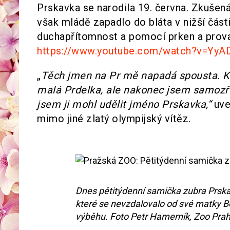
Prskavka se narodila 19. června. Zkušená
však mládě zapadlo do bláta v nižší část
duchapřítomnost a pomocí prken a prova
https://www.youtube.com/watch?v=YyA
„
Těch jmen na Pr mě napadá spousta. Kd
malá Prdelka, ale nakonec jsem samozř
jsem ji mohl udělit jméno Prskavka,“
uve
mimo jiné zlatý olympijský vítěz.
Dnes pětitýdenní samička zubra Prska
které se nevzdalovalo od své matky 
výběhu. Foto Petr Hamerník, Zoo Pra