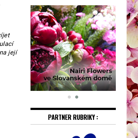
a
íjet
ulací
a její
PARTNER RUBRIKY :