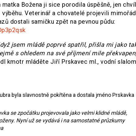
 matka Božena ji sice porodila úspěšně, jen chvíl
i výběhu. Veterinář a chovatelé projevili mimořá
zů dostali samičku zpět na pevnou půdu:
Dp3p2qsk
yž jsem mládě poprvé spatřil, přišla mi jako ta
ejmě s ohledem na své příjmení mile překvapen
dl kmotr mláděte Jiří Prskavec ml., vodní slalom
vka se zpočátku projevovala jako velmi klidné mládě,
Boženy. Nyní už se vydává i na samostatné průzkumy
ha