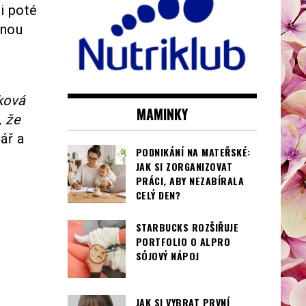
i poté
dnou
ková
MAMINKY
, že
ář a
PODNIKÁNÍ NA MATEŘSKÉ:
JAK SI ZORGANIZOVAT
PRÁCI, ABY NEZABÍRALA
CELÝ DEN?
STARBUCKS ROZŠIŘUJE
PORTFOLIO O ALPRO
SÓJOVÝ NÁPOJ
JAK SI VYBRAT PRVNÍ