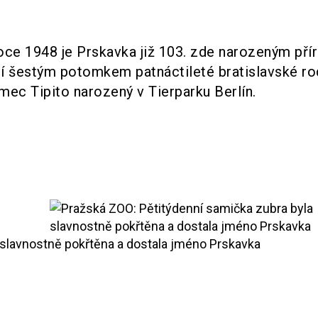
oce 1948 je Prskavka již 103. zde narozeným př
dí šestým potomkem patnáctileté bratislavské r
mec Tipito narozený v Tierparku Berlín.