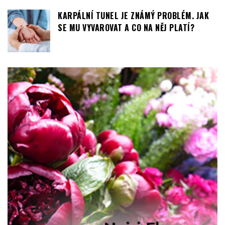
SKIN BOOSTER NEBO BOTOX? JAK SE LIŠÍ A
PRO KOHO JE KAŽDÝ Z NICH VHODNÝ
KARPÁLNÍ TUNEL JE ZNÁMÝ PROBLÉM. JAK
SE MU VYVAROVAT A CO NA NĚJ PLATÍ?