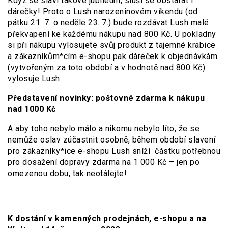
Když se slaví takové jubileum, sluší se obstarat i
dárečky! Proto o Lush narozeninovém víkendu (od
pátku 21. 7. o neděle 23. 7.) bude rozdávat Lush malé
překvapení ke každému nákupu nad 800 Kč. U pokladny
si při nákupu vylosujete svůj produkt z tajemné krabice
a zákazníkům*cím e-shopu pak dáreček k objednávkám
(vytvořeným za toto období a v hodnotě nad 800 Kč)
vylosuje Lush.
Představení novinky: poštovné zdarma k nákupu
nad 1000 Kč
A aby toho nebylo málo a nikomu nebylo líto, že se
nemůže oslav zúčastnit osobně, během období slavení
pro zákazníky*ice e-shopu Lush sníží částku potřebnou
pro dosažení dopravy zdarma na 1 000 Kč – jen po
omezenou dobu, tak neotálejte!
K dostání v kamenných prodejnách, e-shopu a na