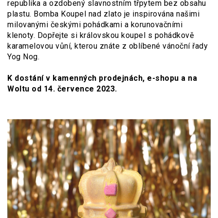
republika a ozdobený slavnostním třpytem bez obsahu
plastu. Bomba Koupel nad zlato je inspirována našimi
milovanými českými pohádkami a korunovačními
klenoty. Dopřejte si královskou koupel s pohádkově
karamelovou vůní, kterou znáte z oblíbené vánoční řady
Yog Nog.
K dostání v kamenných prodejnách, e-shopu a na
Woltu od 14. července 2023.