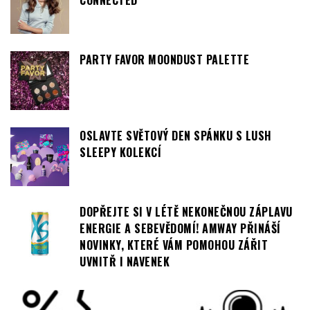
TONI&GUY: KAMPAŇ ROKU 2021 NAZVANÁ
CONNECTED
PARTY FAVOR MOONDUST PALETTE
OSLAVTE SVĚTOVÝ DEN SPÁNKU S LUSH
SLEEPY KOLEKCÍ
DOPŘEJTE SI V LÉTĚ NEKONEČNOU ZÁPLAVU
ENERGIE A SEBEVĚDOMÍ! AMWAY PŘINÁŠÍ
NOVINKY, KTERÉ VÁM POMOHOU ZÁŘIT
UVNITŘ I NAVENEK