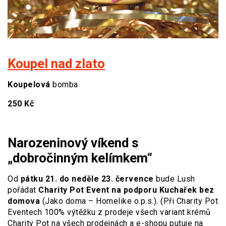
Koupel nad zlato
Koupelová
bomba
250 Kč
Narozeninový víkend s
„dobročinným kelímkem“
Od
pátku 21. do neděle 23. července
bude Lush
pořádat
Charity Pot Event na podporu Kuchařek bez
domova
(Jako doma – Homelike o.p.s.). (Při Charity Pot
Eventech 100% výtěžku z prodeje všech variant krémů
Charity Pot na všech prodejnách a e-shopu putuje na