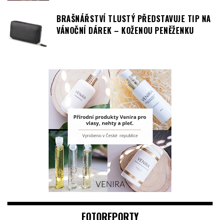
KABELKY
PODZIMNÍ LUXUS V PAŘÍŽSKÉ: SYTÉ BARVY,
TEXTURY A DOPLŇKY, KTERÉ DEFINUJÍ STYL
BRAŠNÁŘSTVÍ TLUSTÝ PŘEDSTAVUJE TIP NA
VÁNOČNÍ DÁREK – KOŽENOU PENĚŽENKU