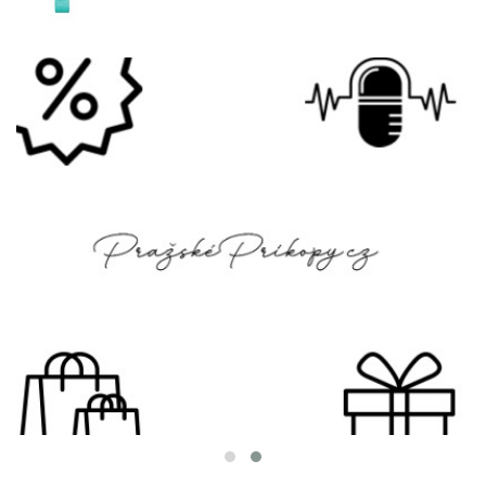
OD TIFFANYHO, S LÁSKOU: VALENTÝN, KTERÝ
SE TŘPYTÍ VÍC NEŽ SLOVA