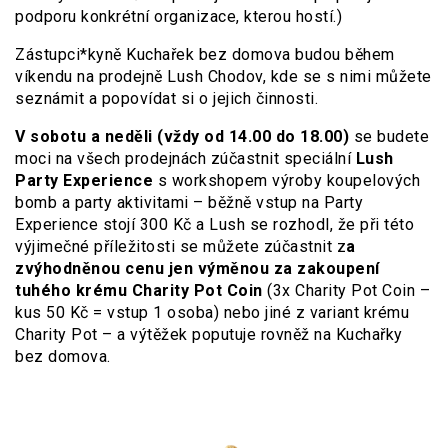
podporu konkrétní organizace, kterou hostí.)
Zástupci*kyně Kuchařek bez domova budou během
víkendu na prodejně Lush Chodov, kde se s nimi můžete
seznámit a popovídat si o jejich činnosti.
V sobotu a neděli (vždy od 14.00 do 18.00)
se budete
moci na všech prodejnách zúčastnit speciální
Lush
Party Experience
s workshopem výroby koupelových
bomb a party aktivitami – běžně vstup na Party
Experience stojí 300 Kč a Lush se rozhodl, že při této
výjimečné příležitosti se můžete zúčastnit z
a
zvýhodněnou cenu jen výměnou za zakoupení
tuhého krému Charity Pot Coin
(3x Charity Pot Coin –
kus 50 Kč = vstup 1 osoba) nebo jiné z variant krému
Charity Pot – a výtěžek poputuje rovněž na Kuchařky
bez domova.