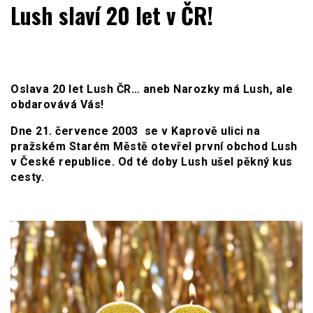
WOMENHOUSE.cz
Lush slaví 20 let v ČR!
Oslava 20 let Lush ČR… aneb Narozky má Lush, ale
obdarovává Vás!
Dne 21. července 2003 se v Kaprově ulici na
pražském Starém Městě otevřel první obchod Lush
v České republice. Od té doby Lush ušel pěkný kus
cesty.