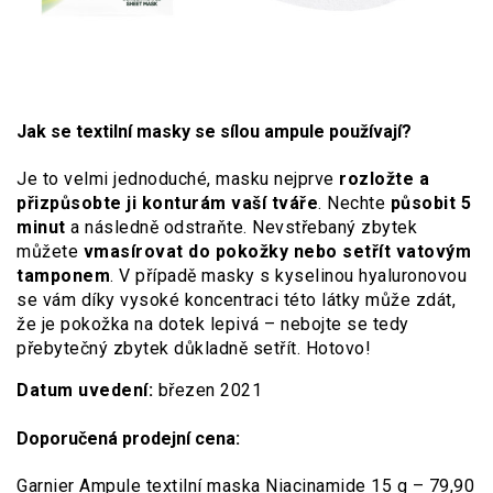
Jak se textilní masky se sílou ampule používají?
Je to velmi jednoduché, masku nejprve
rozložte a
přizpůsobte ji konturám vaší tváře
. Nechte
působit 5
minut
a následně odstraňte. Nevstřebaný zbytek
můžete
vmasírovat do pokožky nebo setřít vatovým
tamponem
. V případě masky s kyselinou hyaluronovou
se vám díky vysoké koncentraci této látky může zdát,
že je pokožka na dotek lepivá – nebojte se tedy
přebytečný zbytek důkladně setřít. Hotovo!
Datum uvedení:
březen 2021
Doporučená prodejní cena:
Garnier Ampule textilní maska Niacinamide 15 g – 79,90