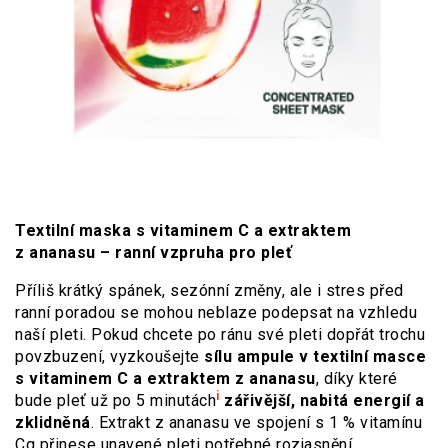
Textilní maska s vitaminem C a extraktem
z ananasu – ranní vzpruha pro pleť
Příliš krátký spánek, sezónní změny, ale i stres před
ranní poradou se mohou neblaze podepsat na vzhledu
naší pleti. Pokud chcete po ránu své pleti dopřát trochu
povzbuzení, vyzkoušejte
sílu ampule v textilní masce
s vitaminem C a extraktem z ananasu
, díky které
i
bude pleť už po 5 minutách
zářivější, nabitá energií a
zklidněná
. Extrakt z ananasu ve spojení s 1 % vitamínu
Cg přinese unavené pleti potřebné rozjasnění.