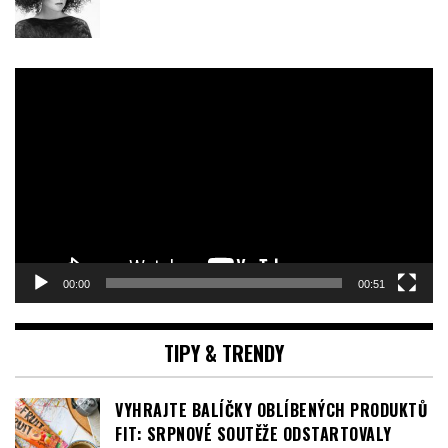
TONI&GUY PŘEDSTAVUJE KOLEKCI ÚČESŮ –
TOUCH OF DARKNESS
Video
přehrávač
00:00
00:51
TIPY & TRENDY