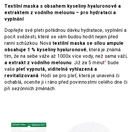
Textilní maska s obsahem kyseliny hyaluronové a
extraktem z vodního melounu – pro hydrataci a
vyplnění
Dopřejte své pleti pořádnou dávku hydratace, vyplnění a
pocit svěžesti, které se vám budou hodit nejen před
ranní schůzkou. Nová
textilní maska se sílou ampule
obsahuje 1 % kyseliny hyaluronové
, která je známá
tím, že na sebe váže až 1000x více vody, než sama váží,
ii
a extrakt z vodního melounu
. Již za 5 minut
bude
vaše
pleť vypnutá, viditelně vyhlazená a
revitalizovaná
. Hodí se pro pleť, která je unavená či
ochablá, oceníte ji i ráno před povinnostmi celého dne či
při sezónních změnách.