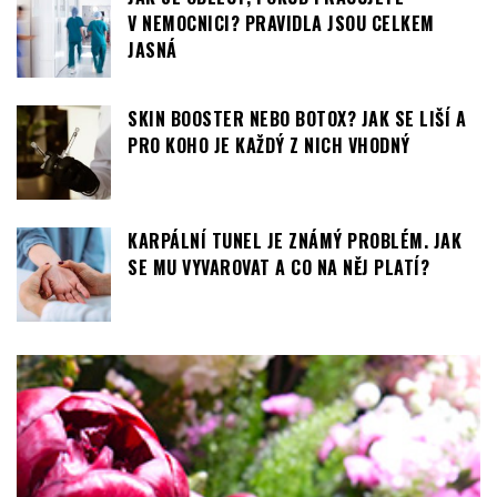
ZDRAVÍ
JAK SE OBLÉCT, POKUD PRACUJETE
V NEMOCNICI? PRAVIDLA JSOU CELKEM
JASNÁ
SKIN BOOSTER NEBO BOTOX? JAK SE LIŠÍ A
PRO KOHO JE KAŽDÝ Z NICH VHODNÝ
KARPÁLNÍ TUNEL JE ZNÁMÝ PROBLÉM. JAK
SE MU VYVAROVAT A CO NA NĚJ PLATÍ?