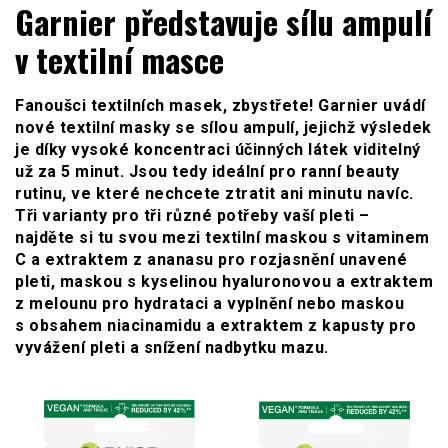
WOMENHOUSE.cz
Garnier představuje sílu ampulí
v textilní masce
Fanoušci textilních masek, zbystřete! Garnier uvádí
nové textilní masky se sílou ampulí, jejichž výsledek
je díky vysoké koncentraci účinných látek viditelný
už za 5 minut. Jsou tedy ideální pro ranní beauty
rutinu, ve které nechcete ztratit ani minutu navíc.
Tři varianty pro tři různé potřeby vaší pleti –
najděte si tu svou mezi textilní maskou s vitaminem
C a extraktem z ananasu pro rozjasnění unavené
pleti, maskou s kyselinou hyaluronovou a extraktem
z melounu pro hydrataci a vyplnění nebo maskou
s obsahem niacinamidu a extraktem z kapusty pro
vyvážení pleti a snížení nadbytku mazu.