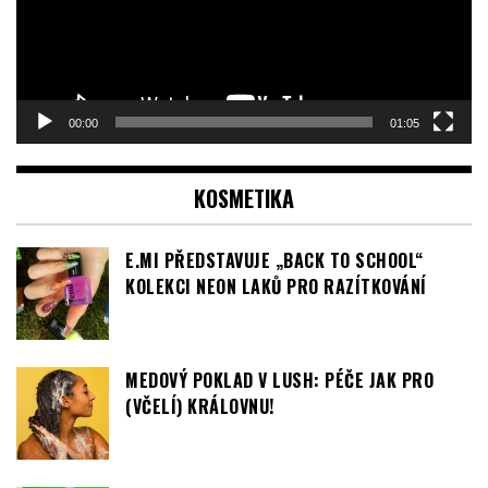
00:00
01:05
KOSMETIKA
E.MI PŘEDSTAVUJE „BACK TO SCHOOL“
KOLEKCI NEON LAKŮ PRO RAZÍTKOVÁNÍ
MEDOVÝ POKLAD V LUSH: PÉČE JAK PRO
(VČELÍ) KRÁLOVNU!