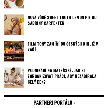
VYHRAJTE BALÍČKY OBLÍBENÝCH PRODUKTŮ
FIT: SRPNOVÉ SOUTĚŽE ODSTARTOVALY
NOVÁ VŮNĚ SWEET TOOTH LEMON PIE OD
SABRINY CARPENTER
FILM TONY ZAMÍŘÍ DO ČESKÝCH KIN JIŽ V
ZÁŘÍ
PODNIKÁNÍ NA MATEŘSKÉ: JAK SI
ZORGANIZOVAT PRÁCI, ABY NEZABÍRALA
CELÝ DEN?