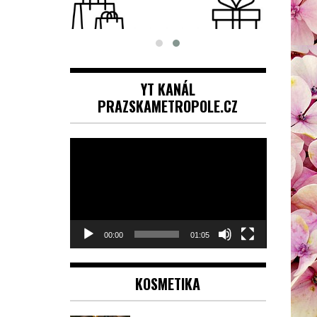
YT KANÁL
PRAZSKAMETROPOLE.CZ
Video
přehrávač
00:00
01:05
KOSMETIKA