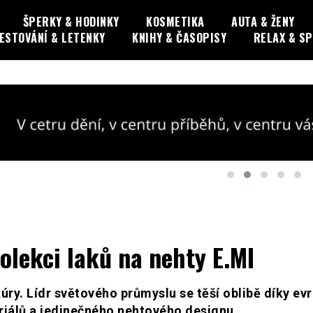
ŠPERKY & HODINKY
KOSMETIKA
AUTA & ŽENY
ESTOVÁNÍ & LETENKY
KNIHY & ČASOPISY
RELAX & S
olekci laků na nehty E.MI
ry. Lídr světového průmyslu se těší oblibě díky ev
eriálů a jedinečného nehtového designu.