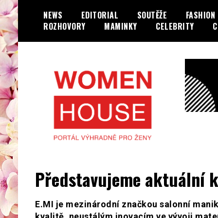
Skip
NEWS
EDITORIAL
SOUTĚŽE
FASHION
to
ROZHOVORY
MAMINKY
CELEBRITY
C
content
Portál výhradně jen pro ženy…
WOMENHOUSE.cz
Představujeme aktuální k
E.MI je mezinárodní značkou salonní manikú
kvalitě, neustálým inovacím ve vývoji mat