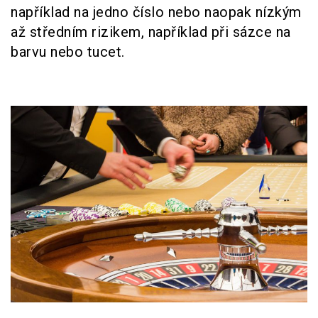
například na jedno číslo nebo naopak nízkým
až středním rizikem, například při sázce na
barvu nebo tucet.