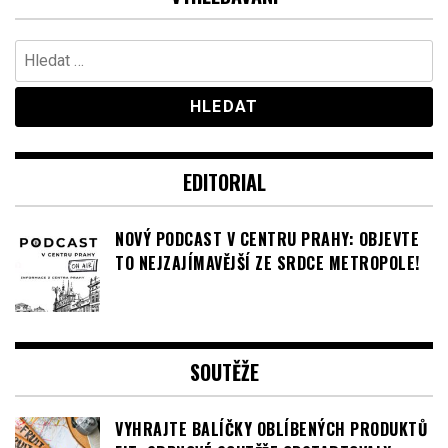
Vyhledávání
EDITORIAL
NOVÝ PODCAST V CENTRU PRAHY: OBJEVTE
TO NEJZAJÍMAVĚJŠÍ ZE SRDCE METROPOLE!
SOUTĚŽE
VYHRAJTE BALÍČKY OBLÍBENÝCH PRODUKTŮ