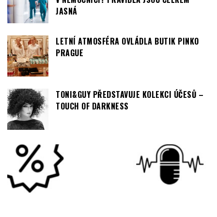
FASHION
JAK SE OBLÉCT, POKUD PRACUJETE
V NEMOCNICI? PRAVIDLA JSOU CELKEM
JASNÁ
LETNÍ ATMOSFÉRA OVLÁDLA BUTIK PINKO
PRAGUE
TONI&GUY PŘEDSTAVUJE KOLEKCI ÚČESŮ –
TOUCH OF DARKNESS