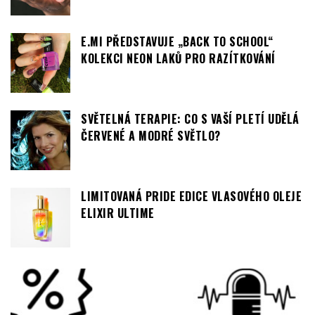
MÁTOVÉ OCHLAZENÍ V LETNÍCH HORKÝCH
DNECH!
E.MI PŘEDSTAVUJE „BACK TO SCHOOL“
KOLEKCI NEON LAKŮ PRO RAZÍTKOVÁNÍ
SVĚTELNÁ TERAPIE: CO S VAŠÍ PLETÍ UDĚLÁ
ČERVENÉ A MODRÉ SVĚTLO?
LIMITOVANÁ PRIDE EDICE VLASOVÉHO OLEJE
ELIXIR ULTIME