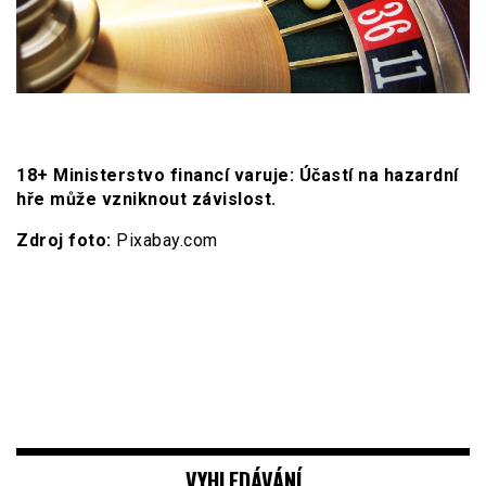
18+ Ministerstvo financí varuje: Účastí na hazardní
hře může vzniknout závislost.
Zdroj foto:
Pixabay.com
VYHLEDÁVÁNÍ