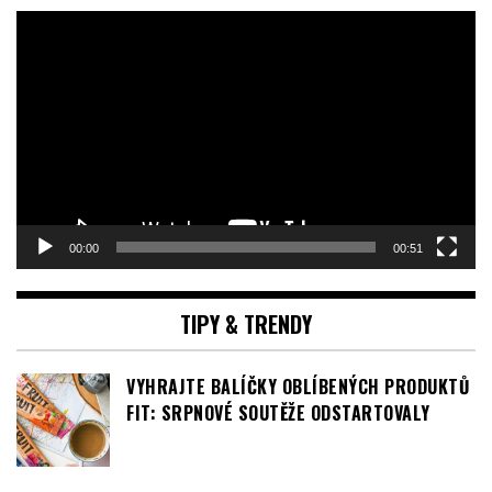
00:00
00:51
TIPY & TRENDY
VYHRAJTE BALÍČKY OBLÍBENÝCH PRODUKTŮ
FIT: SRPNOVÉ SOUTĚŽE ODSTARTOVALY
NOVÁ VŮNĚ SWEET TOOTH LEMON PIE OD
SABRINY CARPENTER
FILM TONY ZAMÍŘÍ DO ČESKÝCH KIN JIŽ V