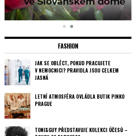
FASHION
JAK SE OBLÉCT, POKUD PRACUJETE
V NEMOCNICI? PRAVIDLA JSOU CELKEM
JASNÁ
LETNÍ ATMOSFÉRA OVLÁDLA BUTIK PINKO
PRAGUE
TONI&GUY PŘEDSTAVUJE KOLEKCI ÚČESŮ –
TOUCH OF DARKNESS