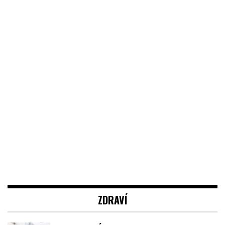
ZDRAVÍ
JAK SE OBLÉCT, POKUD PRACUJETE
V NEMOCNICI? PRAVIDLA JSOU CELKEM
JASNÁ
SKIN BOOSTER NEBO BOTOX? JAK SE LIŠÍ A